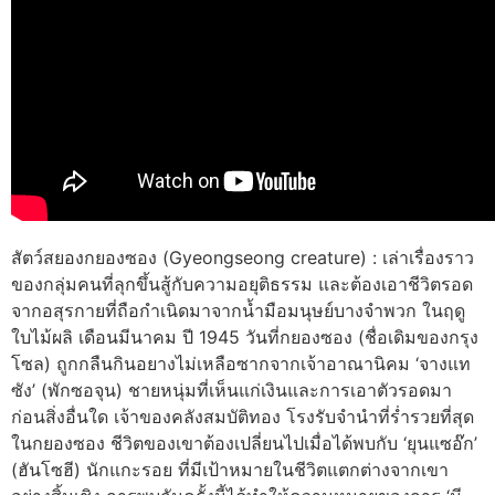
สัตว์สยองกยองซอง (Gyeongseong creature) : เล่าเรื่องราว
ของกลุ่มคนที่ลุกขึ้นสู้กับความอยุติธรรม และต้องเอาชีวิตรอด
จากอสุรกายที่ถือกำเนิดมาจากน้ำมือมนุษย์บางจำพวก ในฤดู
ใบไม้ผลิ เดือนมีนาคม ปี 1945 วันที่กยองซอง (ชื่อเดิมของกรุง
โซล) ถูกกลืนกินอยางไม่เหลือซากจากเจ้าอาณานิคม ‘จางแท
ซัง’ (พักซอจุน) ชายหนุ่มที่เห็นแก่เงินและการเอาตัวรอดมา
ก่อนสิ่งอื่นใด เจ้าของคลังสมบัติทอง โรงรับจำนำที่ร่ำรวยที่สุด
ในกยองซอง ชีวิตของเขาต้องเปลี่ยนไปเมื่อได้พบกับ ‘ยุนแซอ๊ก’
(ฮันโซฮี) นักแกะรอย ที่มีเป้าหมายในชีวิตแตกต่างจากเขา