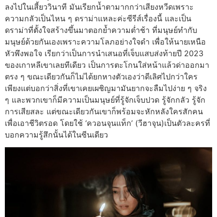
ลงไปในเสี้ยววินาที มันเรียกน้ำตามากกว่าเสียงหวีดเพราะ
ความกลัวเป็นไหน ๆ ดราม่าแหละค่ะซีรีส์เรื่องนี้ และเป็น
ดราม่าที่ตั้งใจสร้างขึ้นมาตอกย้ำความต่ำช้า ที่มนุษย์ทำกับ
มนุษย์ด้วยกันเองเพราะความโลภอย่างใจดำ เพื่อให้นายเหนือ
หัวพึงพอใจ เรียกว่าเป็นการนำเสนอที่เจ็บแสบส่งท้ายปี 2023
ของเกาหลีเขาเลยทีเดียว เป็นการตะโกนใส่หน้าแล้วด่าออกมา
ตรง ๆ ขณะเดียวกันก็ไม่ได้ยกหางตัวเองว่าดีเลิศไปกว่าใคร
เพียงแต่บอกว่าสิ่งที่เขาเคยเผชิญมามันยากจะลืมไปง่าย ๆ จริง
ๆ และพวกเขาก็มีความเป็นมนุษย์ที่รู้จักเจ็บปวด รู้จักกลัว รู้จัก
การเสียสละ แต่ขณะเดียวกันเขาก็พร้อมจะหักหลังใครสักคน
เพื่อเอาชีวิตรอด โดยใช้ ‘ควอนจุนแท็ก’ (วีฮาจุน)เป็นตัวละครที่
บอกความรู้สึกนั้นได้ในซีนเดียว