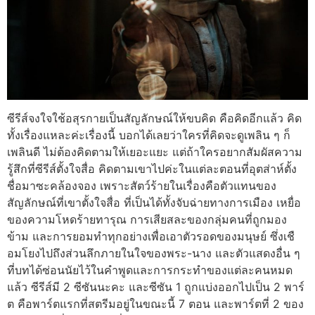
ซีรีส์จงใจใช้อสุรกายเป็นสัญลักษณ์ให้ขบคิด คือคิดอีกแล้ว คิด
ทั้งเรื่องแหละค่ะเรื่องนี้ บอกได้เลยว่าใครที่คิดจะดูเพลิน ๆ ก็
เพลินดี ไม่ต้องคิดตามให้เยอะแยะ แต่ถ้าใครอยากสัมผัสความ
รู้สึกที่ซีรีส์ตั้งใจสื่อ คิดตามเขาไปค่ะในแต่ละตอนที่อุตส่าห์ตั้ง
ชื่อมาซะคล้องจอง เพราะสัตว์ร้ายในเรื่องคือตัวแทนของ
สัญลักษณ์ที่เขาตั้งใจสื่อ ที่เป็นได้ทั้งจับฉ่ายทางการเมือง เหยื่อ
ของความโหดร้ายทารุณ การเสียสละของกลุ่มคนที่ถูกมอง
ข้าม และการยอมทำทุกอย่างเพื่อเอาตัวรอดของมนุษย์ ซึ่งเชื
อมโยงไปถึงส่วนลึกภายในใจของพระ-นาง และตัวแสดงอื่น ๆ
ที่บทได้ซ่อนนัยไว้ในคำพูดและการกระทำของแต่ละคนหมด
แล้ว ซีรีส์มี 2 ซีซันนะคะ และซีซัน 1 ถูกแบ่งออกไปเป็น 2 พาร์
ต คือพาร์ตแรกที่สตรีมอยู่ในขณะนี้ 7 ตอน และพาร์ตที่ 2 ของ