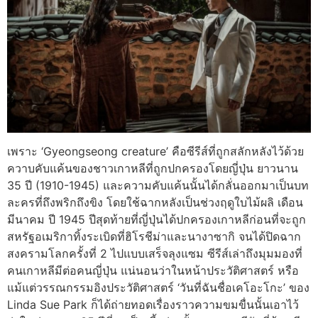
เพราะ ‘Gyeongseong creature’ คือซีรีส์ที่ถูกสลักหลังไว้ด้วย
ควาบคับแค้นของชาวเกาหลีที่ถูกปกครองโดยญี่ปุ่น ยาวนาน
35 ปี (1910-1945) และความคับแค้นนั้นได้กลั่นออกมาเป็นบท
ละครที่ถึงพริกถึงขิง โดยใช้ฉากหลังเป็นช่วงฤดูใบไม้ผลิ เดือน
มีนาคม ปี 1945 ปีสุดท้ายที่ญี่ปุ่นได้ปกครองเกาหลีก่อนที่จะถูก
สหรัฐอเมริกาทิ้งระเบิดที่ฮิโรชีม่าและนางาซากิ จนได้ปิดฉาก
สงครามโลกครั้งที่ 2 ไปแบบเสร็จลุงแซม ซีรีส์เล่าถึงมุมมองที่
คนเกาหลีมีต่อคนญี่ปุ่น แน่นอนว่าในหน้าประวัติศาสตร์ หรือ
แม้แต่วรรณกรรมอิงประวัติศาสตร์ ‘วันที่ฉันชื่อเคโอะโกะ’ ของ
Linda Sue Park ก็ได้ถ่ายทอดเรื่องราวความขมขื่นนั้นเอาไว้