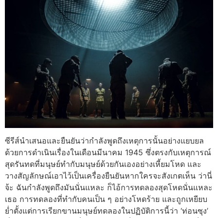
ซีรีส์นำเสนอและยืนยันว่ากำลังพูดถึงเหตุการนั้นอย่างแยบยล
ด้วยการดำเนินเรื่องในเดือนมีนาคม 1945 ซึ่งตรงกับเหตุการณ์
สุดรันทดที่มนุษย์ทำกับมนุษย์ด้วยกันเองอย่างเหี้ยมโหด และ
วางสัญลักษณ์เอาไว้เป็นเครื่องยืนยันหากใครจะสังเกตเห็น ว่านี่
จ้ะ ฉันกำลังพูดถึงมันนั่นแหละ ก็ไอ้การทดลองสุดโหดนั่นแหละ
เธอ การทดลองที่ทำกับคนเป็น ๆ อย่างโหดร้าย และถูกเหยียบ
ย่ำตั้งแต่การเรียกขานมนุษย์ทดลองในปฏิบัติการนี้ว่า ‘ท่อนซุง’