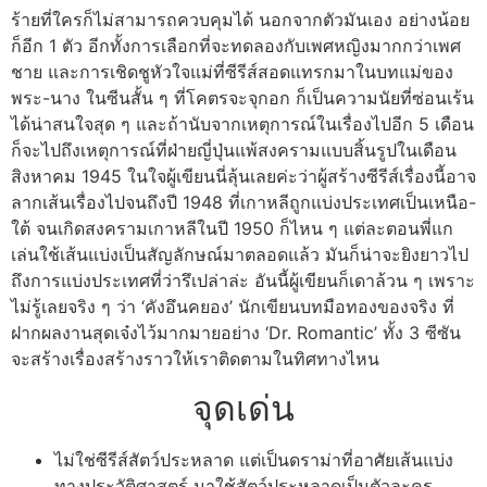
ร้ายที่ใครก็ไม่สามารถควบคุมได้ นอกจากตัวมันเอง อย่างน้อย
ก็อีก 1 ตัว อีกทั้งการเลือกที่จะทดลองกับเพศหญิงมากกว่าเพศ
ชาย และการเชิดชูหัวใจแม่ที่ซีรีส์สอดแทรกมาในบทแม่ของ
พระ-นาง ในซีนสั้น ๆ ที่โคตรจะจุกอก ก็เป็นความนัยที่ซ่อนเร้น
ได้น่าสนใจสุด ๆ และถ้านับจากเหตุการณ์ในเรื่องไปอีก 5 เดือน
ก็จะไปถึงเหตุการณ์ที่ฝ่ายญี่ปุ่นแพ้สงครามแบบสิ้นรูปในเดือน
สิงหาคม 1945 ในใจผู้เขียนนี่ลุ้นเลยค่ะว่าผู้สร้างซีรีส์เรื่องนี้อาจ
ลากเส้นเรื่องไปจนถึงปี 1948 ที่เกาหลีถูกแบ่งประเทศเป็นเหนือ-
ใต้ จนเกิดสงครามเกาหลีในปี 1950 ก็ไหน ๆ แต่ละตอนพี่แก
เล่นใช้เส้นแบ่งเป็นสัญลักษณ์มาตลอดแล้ว มันก็น่าจะยิงยาวไป
ถึงการแบ่งประเทศที่ว่ารึเปล่าล่ะ อันนี้ผู้เขียนก็เดาล้วน ๆ เพราะ
ไม่รู้เลยจริง ๆ ว่า ‘คังอึนคยอง’ นักเขียนบทมือทองของจริง ที่
ฝากผลงานสุดเจ๋งไว้มากมายอย่าง ‘Dr. Romantic’ ทั้ง 3 ซีซัน
จะสร้างเรื่องสร้างราวให้เราติดตามในทิศทางไหน
จุดเด่น
ไม่ใช่ซีรีส์สัตว์ประหลาด แต่เป็นดราม่าที่อาศัยเส้นแบ่ง
ทางประวัติศาสตร์ มาใช้สัตว์ประหลาดเป็นตัวละคร