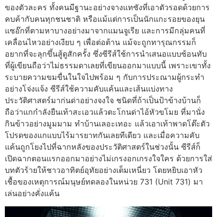
ของตัวละคร ทั้งคนมีฐานะอย่างจางแทซังที่เอาตัวรอดด้วยการ
คบค้ากับคนทุกชนชาติ หรือแม้แต่การเป็นนักแกะรอยของยุน
แซอ๊กที่ตามหาบางอย่างมาจากแมนจูเรีย และการมีกลุ่มคนที่
เคลื่อนไหวอย่างเงียบ ๆ เพื่อต่อต้าน แม้จะถูกทารุณกรรมก็
อยากที่จะลุกขึ้นสู้ดูสักครั้ง ซึ่งซีรีส์ใช้การนำเสนอแบบซ้อนทับ
ที่ผู้เขียนถือว่าไม่ธรรมดาเลยที่เขียนออกมาแบบนี้ เพราะเขาทั้ง
ระบายความขมขื่นในใจไปพร้อม ๆ กับการประณามผู้กระทำ
อย่างโจ่งแจ้ง ซีรีส์ใช้ความคับแค้นและเส้นแบ่งทาง
ประวัติศาสตร์มาก่นด่าอย่างจงใจ ชนิดที่ถ้าเป็นป้าข้างบ้านก็
ถือว่าแกกำลังยืนเท้าสะเอวแล้วตะโกนด่าไอ้หัวขโมย ที่มานั่ง
กินข้าวอย่างมูมมาม ทำบ้านเลอะเทอะ แล้วเอาเท้าพาดโต๊ะตัว
โปรดของแกแบบไร้มารยาทกันเลยทีเดียว และเมื่อความคับ
แค้นถูกโยงไปที่ฉากหลังของประวัติศาสตร์ในช่วงนั้น ซีรีส์ก็
เปิดฉากตอนแรกออกมาอย่างไม่เกรงอกเกรงใจใคร ด้วยการใส่
บทตัวร้ายให้ชาวอาทิตย์อุทัยอย่างเต็มเหนี่ยว โดยหยิบเอาหัว
เชื้อของเหตุการณ์มนุษย์ทดลองในหน่วย 731 (Unit 731) มา
เล่นอย่างคั่งแค้น